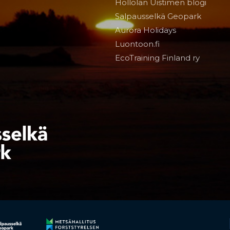
Hollolan Uistimen blogi
Salpausselkä Geopark
Aurora Holidays
Luontoon.fi
EcoTraining Finland ry