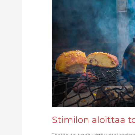
aloittaa
toimintansa
1.9.2021
Stimilon aloittaa t