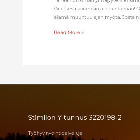
Tänään on oman yrittäjyyteni ensimmäi
Virallisesti kuitenkin aloitan tänää
elämä muuntuu ajan myötä. Jostain on 
Read More »
Stimilon Y-tunnus 3220198-2
Työhyvinvointipalveluja