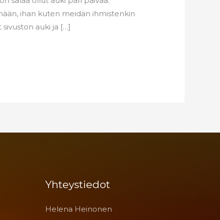
n salaa ollut auki pari päivää.
lämään, ihan kuten meidän ihmistenkin
sivuston auki ja […]
Yhteystiedot
Helena Heinonen