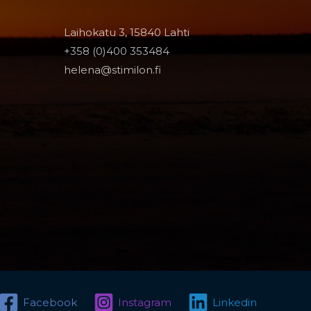
Laihokatu 3, 15840 Lahti
+358 (0)400 353484
helena@stimilon.fi
Facebook
Instagram
Linkedin