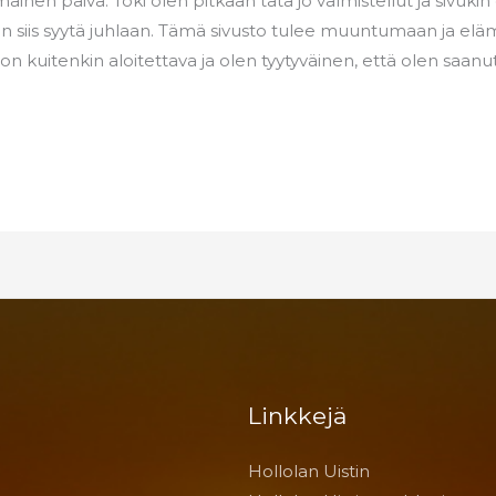
nen päivä. Toki olen pitkään tätä jo valmistellut ja sivukin o
n! On siis syytä juhlaan. Tämä sivusto tulee muuntumaan ja e
kuitenkin aloitettava ja olen tyytyväinen, että olen saanut 
Linkkejä
Hollolan Uistin