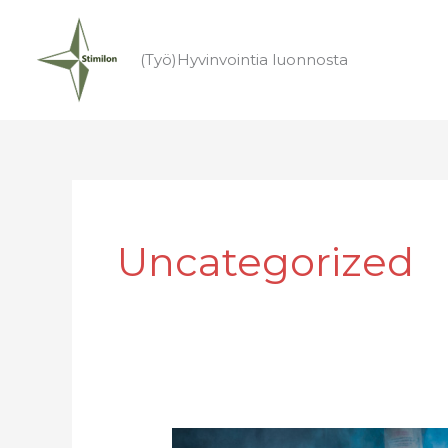
Siirry
sisältöön
(Työ)Hyvinvointia luonnosta
Uncategorized
Stimilon